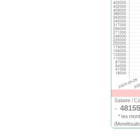
4815
~
* les mont
(Monétisati