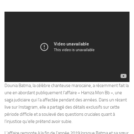
Dounia Batma, la célèbre chanteuse marocaine, a récemment fait la
une en abordant publiquement l’affaire « Hamza Mon Bb », une
saga judiciaire qui l’a affectée pendant des années. Dans un récent
live sur Instagram, elle a partagé des détails exclusifs sur cette
période difficile et a soulevé des questions cruciales quant à
l’injustice qu’elle prétend avoir subie.
L’affaire remonte à la fin de l’année 2019 lorsque Batma et sa sœur,