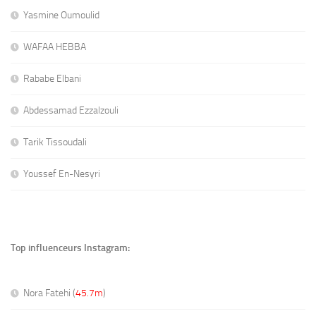
Yasmine Oumoulid
WAFAA HEBBA
Rababe Elbani
Abdessamad Ezzalzouli
Tarik Tissoudali
Youssef En-Nesyri
Top influenceurs Instagram:
Nora Fatehi (
45.7m
)