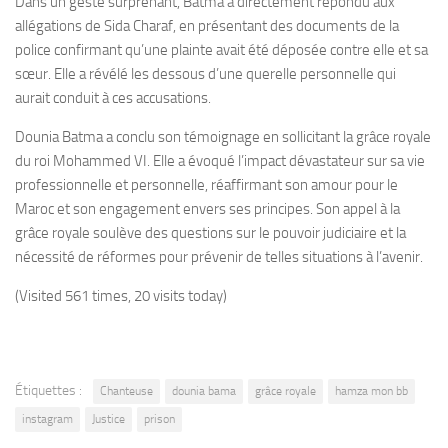
Dans un geste surprenant, Batma a directement répondu aux
allégations de Sida Charaf, en présentant des documents de la
police confirmant qu’une plainte avait été déposée contre elle et sa
sœur. Elle a révélé les dessous d’une querelle personnelle qui
aurait conduit à ces accusations.
Dounia Batma a conclu son témoignage en sollicitant la grâce royale
du roi Mohammed VI. Elle a évoqué l’impact dévastateur sur sa vie
professionnelle et personnelle, réaffirmant son amour pour le
Maroc et son engagement envers ses principes. Son appel à la
grâce royale soulève des questions sur le pouvoir judiciaire et la
nécessité de réformes pour prévenir de telles situations à l’avenir.
(Visited 561 times, 20 visits today)
Étiquettes :
Chanteuse
dounia bama
grâce royale
hamza mon bb
instagram
Justice
prison