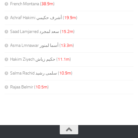
French Montana (
38.9m
)
Achraf Hakimi أشرف حكيمي (
19.9m
)
Saad Lamjarred سعد لمجرد (
15.2m
)
Asma Lmnawar أسما لمنور (
13.3m
)
Hakim Ziyech حكيم زياش (
11.1m
)
Salma Rachid سلمى رشيد (
10.9m
)
Rajaa Belmir (
10.5m
)