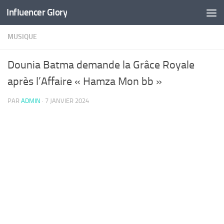
Influencer Glory
Skip to content
MUSIQUE
Dounia Batma demande la Grâce Royale
après l’Affaire « Hamza Mon bb »
PAR
ADMIN
·
7 JANVIER 2024