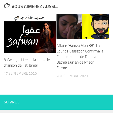
VOUS AIMEREZ AUSSI...
Affaire ‘Hamza Mon BB’ : La
Cour de Cassation Confirme la
Condamnation de Dounia
3afwan , le titre de la nouvelle
Batma à un an de Prison
chanson de Fati Jamali
Ferme
17 SEPTEMBRE 2020
28 DÉCEMBRE 2023
SUIVRE :