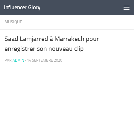
Influencer Glory
Skip to content
MUSIQUE
Saad Lamjarred à Marrakech pour
enregistrer son nouveau clip
PAR
ADMIN
·
14 SEPTEMBRE 2020