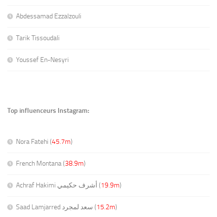
Abdessamad Ezzalzouli
Tarik Tissoudali
Youssef En-Nesyri
Top influenceurs Instagram:
Nora Fatehi (
45.7m
)
French Montana (
38.9m
)
Achraf Hakimi أشرف حكيمي (
19.9m
)
Saad Lamjarred سعد لمجرد (
15.2m
)