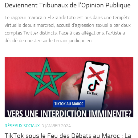
Deviennent Tribunaux de l’Opinion Publique
Le rappeur marocain ElGrandeToto est pris dans une tempête
virtuelle depuis mercredi, accusé d’agression sexuelle par deux
comptes Twitter distincts. Face à ces allégations, l’artiste a
décidé de riposter sur le terrain juridique en...
RÉSEAUX SOCIAUX
3 JANVIER 2024
TikTok sous le Feu des Débats au Maroc : La