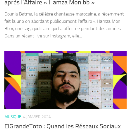
après l’Affaire « Hamza Mon bb »
Dounia Batma, la célèbre chanteuse marocaine, a récemment
fait la une en abordant publiquement l’affaire « Hamza Mon
Bb », une saga judiciaire qui l’a affectée pendant des années.
Dans un récent live sur Instagram, elle...
MUSIQUE
4 JANVIER 2024
ElGrandeToto : Quand les Réseaux Sociaux