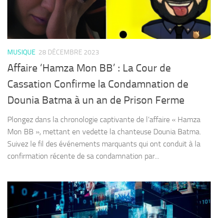
MUSIQUE
28 DÉCEMBRE 2023
Affaire ‘Hamza Mon BB’ : La Cour de
Cassation Confirme la Condamnation de
Dounia Batma à un an de Prison Ferme
Plongez dans la chronologie captivante de l’affaire « Hamza
Mon BB », mettant en vedette la chanteuse Dounia Batma.
Suivez le fil des événements marquants qui ont conduit à la
confirmation récente de sa condamnation par...