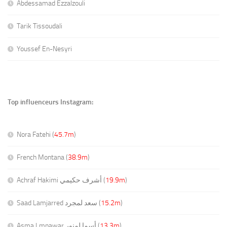
Abdessamad Ezzalzouli
Tarik Tissoudali
Youssef En-Nesyri
Top influenceurs Instagram:
Nora Fatehi (
45.7m
)
French Montana (
38.9m
)
Achraf Hakimi أشرف حكيمي (
19.9m
)
Saad Lamjarred سعد لمجرد (
15.2m
)
Asma Lmnawar أسما لمنور (
13.3m
)