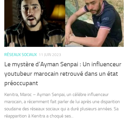
RÉSEAUX SOCIAUX
11 JUIN 2023
Le mystère d’Ayman Senpai : Un influenceur
youtubeur marocain retrouvé dans un état
préoccupant
Kenitra, Maroc – Ayman Senpai, un célèbre influenceur
marocain, a récemment fait parler de lui après une disparition
soudaine des réseaux sociaux qui a duré plusieurs années. Sa
réapparition à Kenitra a choqué ses...