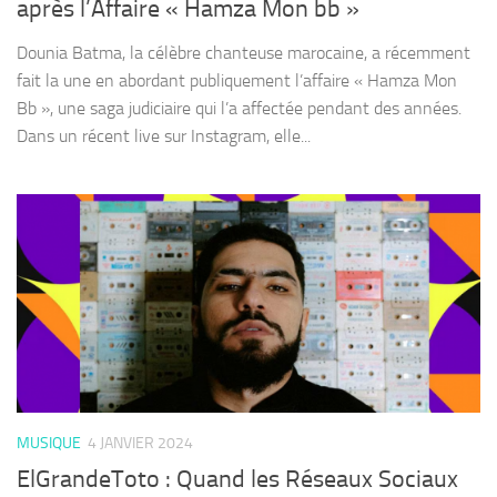
après l’Affaire « Hamza Mon bb »
Dounia Batma, la célèbre chanteuse marocaine, a récemment
fait la une en abordant publiquement l’affaire « Hamza Mon
Bb », une saga judiciaire qui l’a affectée pendant des années.
Dans un récent live sur Instagram, elle...
MUSIQUE
4 JANVIER 2024
ElGrandeToto : Quand les Réseaux Sociaux