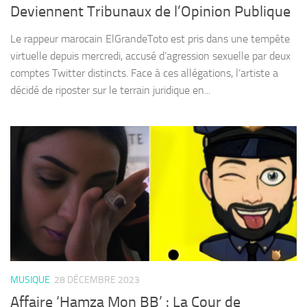
Deviennent Tribunaux de l’Opinion Publique
Le rappeur marocain ElGrandeToto est pris dans une tempête
virtuelle depuis mercredi, accusé d’agression sexuelle par deux
comptes Twitter distincts. Face à ces allégations, l’artiste a
décidé de riposter sur le terrain juridique en...
MUSIQUE
28 DÉCEMBRE 2023
Affaire ‘Hamza Mon BB’ : La Cour de