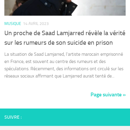
MUSIQUE
14 AVRIL 2023
Un proche de Saad Lamjarred révèle la vérité
sur les rumeurs de son suicide en prison
La situation de Saad Lamjarred, l’artiste marocain emprisonné
en France, est souvent au centre des rumeurs et des
spéculations. Récemment, des informations ont circulé sur les
réseaux sociaux affirmant que Lamjarred aurait tenté de...
Page suivante »
SUIVRE :