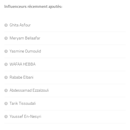
Influenceurs récemment ajoutés:
Ghita Asfour
Meryam Bellaafar
Yasmine Oumoulid
WAFAA HEBBA
Rababe Elbani
Abdessamad Ezzalzouli
Tarik Tissoudali
Youssef En-Nesyri