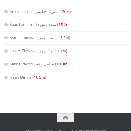
Achraf Hakimi أشرف حكيمي (
19.9m
)
Saad Lamjarred سعد لمجرد (
15.2m
)
Asma Lmnawar أسما لمنور (
13.3m
)
Hakim Ziyech حكيم زياش (
11.1m
)
Salma Rachid سلمى رشيد (
10.9m
)
Rajaa Belmir (
10.5m
)