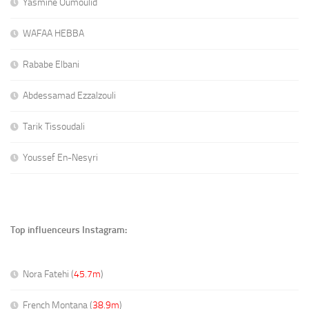
Yasmine Oumoulid
WAFAA HEBBA
Rababe Elbani
Abdessamad Ezzalzouli
Tarik Tissoudali
Youssef En-Nesyri
Top influenceurs Instagram:
Nora Fatehi (
45.7m
)
French Montana (
38.9m
)