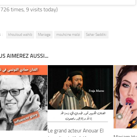
 726 times, 9 visits today)
 :
khouloud wahib
Mariage
mouhcine malzi
Sahar Seddiki
S AIMEREZ AUSSI...
Le grand acteur Anouar El
Mariam Hus