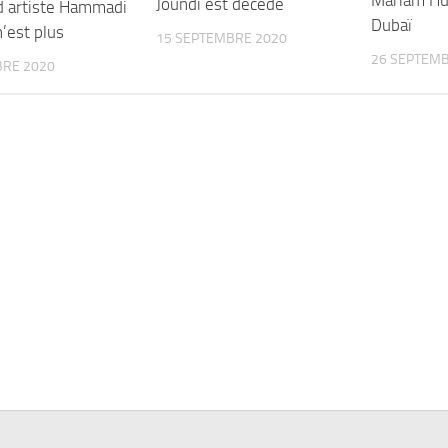
Joundi est décédé
d artiste Hammadi
Dubaï
’est plus
15 SEPTEMBRE 2020
26 SEPTEMB
BRE 2020