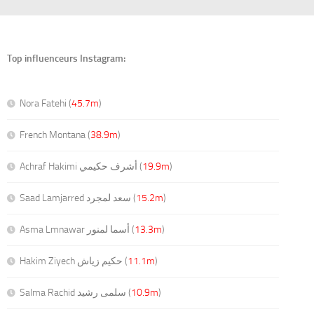
Top influenceurs Instagram:
Nora Fatehi (
45.7m
)
French Montana (
38.9m
)
Achraf Hakimi أشرف حكيمي (
19.9m
)
Saad Lamjarred سعد لمجرد (
15.2m
)
Asma Lmnawar أسما لمنور (
13.3m
)
Hakim Ziyech حكيم زياش (
11.1m
)
Salma Rachid سلمى رشيد (
10.9m
)