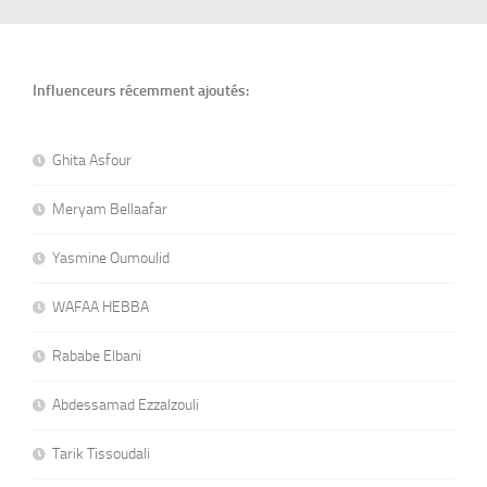
Influenceurs récemment ajoutés:
Ghita Asfour
Meryam Bellaafar
Yasmine Oumoulid
WAFAA HEBBA
Rababe Elbani
Abdessamad Ezzalzouli
Tarik Tissoudali