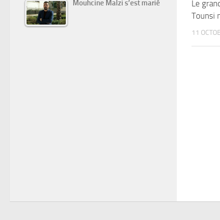
Mouhcine Malzi s’est marié
Le gran
Tounsi n
11 OCTO