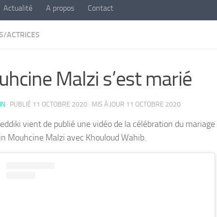
Actualité
A propos
Contact
S/ACTRICES
hcine Malzi s’est marié
IN
· PUBLIÉ
11 OCTOBRE 2020
· MIS À JOUR
11 OCTOBRE 2020
eddiki vient de publié une vidéo de la célébration du mariage 
n Mouhcine Malzi avec Khouloud Wahib.