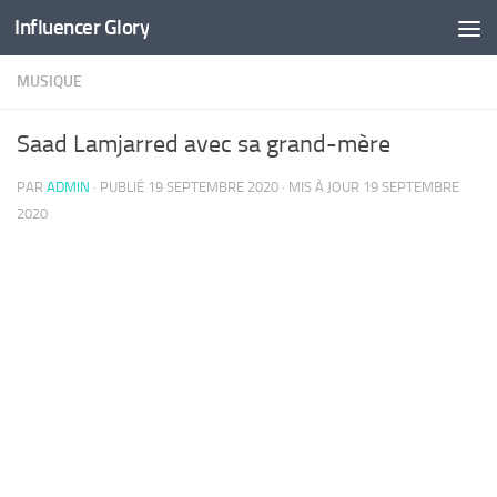
Influencer Glory
Skip to content
MUSIQUE
Saad Lamjarred avec sa grand-mère
PAR
ADMIN
· PUBLIÉ
19 SEPTEMBRE 2020
· MIS À JOUR
19 SEPTEMBRE
2020