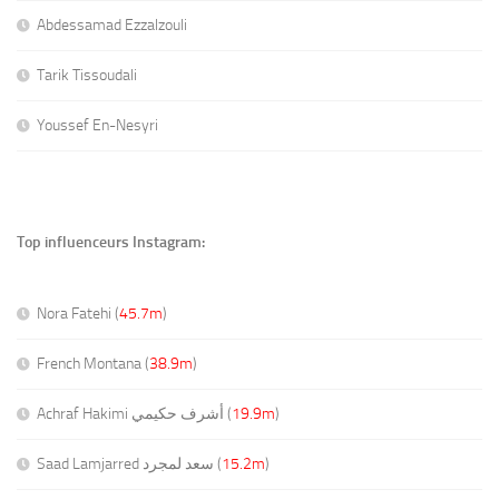
Abdessamad Ezzalzouli
Tarik Tissoudali
Youssef En-Nesyri
Top influenceurs Instagram:
Nora Fatehi (
45.7m
)
French Montana (
38.9m
)
Achraf Hakimi أشرف حكيمي (
19.9m
)
Saad Lamjarred سعد لمجرد (
15.2m
)