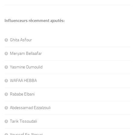
Influenceurs récemment ajoutés:
Ghita Asfour
Meryam Bellaafar
Yasmine Oumoulid
WAFAA HEBBA
Rababe Elbani
Abdessamad Ezzalzouli
Tarik Tissoudali
Youssef En-Nesyri