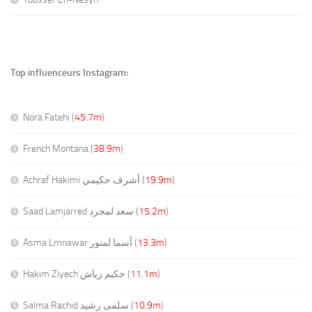
Top influenceurs Instagram:
Nora Fatehi (
45.7m
)
French Montana (
38.9m
)
Achraf Hakimi أشرف حكيمي (
19.9m
)
Saad Lamjarred سعد لمجرد (
15.2m
)
Asma Lmnawar أسما لمنور (
13.3m
)
Hakim Ziyech حكيم زياش (
11.1m
)
Salma Rachid سلمى رشيد (
10.9m
)