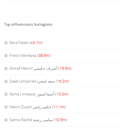
Top influenceurs Instagram:
Nora Fatehi (
45.7m
)
French Montana (
38.9m
)
Achraf Hakimi أشرف حكيمي (
19.9m
)
Saad Lamjarred سعد لمجرد (
15.2m
)
Asma Lmnawar أسما لمنور (
13.3m
)
Hakim Ziyech حكيم زياش (
11.1m
)
Salma Rachid سلمى رشيد (
10.9m
)