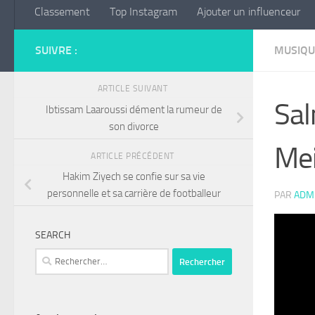
Classement
Top Instagram
Ajouter un influenceur
SUIVRE :
MUSIQU
ARTICLE SUIVANT
Sal
Ibtissam Laaroussi dément la rumeur de
son divorce
Mei
ARTICLE PRÉCÉDENT
Hakim Ziyech se confie sur sa vie
personnelle et sa carrière de footballeur
PAR
ADM
SEARCH
Rechercher :