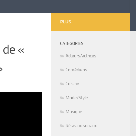
PLUS
CATEGORIES
 de «
Acteurs/actrices
»
Comédiens
Cuisine
Mode/Style
Musique
Réseaux sociaux