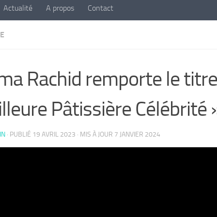
Actualité
A propos
Contact
E
ma Rachid remporte le titre
lleure Pâtissière Célébrité 
IN
· PUBLIÉ
19 AVRIL 2023
· MIS À JOUR
7 JANVIER 2024