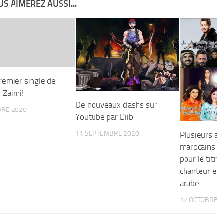
S AIMEREZ AUSSI...
premier single de
Zaimi!
De nouveaux clashs sur
BRE 2020
Youtube par Diib
11 SEPTEMBRE 2020
Plusieurs a
marocains
pour le tit
chanteur e
arabe
12 OCTOBRE