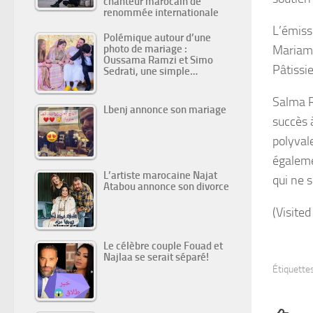
chanteur marocain de
renommée internationale
L’émiss
Polémique autour d’une
photo de mariage :
Mariam 
Oussama Ramzi et Simo
Pâtissie
Sedrati, une simple…
Salma R
Lbenj annonce son mariage
succès 
polyval
égaleme
L’artiste marocaine Najat
qui ne s
Atabou annonce son divorce
(Visited
Le célèbre couple Fouad et
Najlaa se serait séparé!
Étiquettes