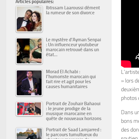
Articles populaires:
Ibtissam Laaroussi dément
la rumeur de son divorce
Le mystère d’Ayman Senpai
: Un influenceur youtubeur
marocain retrouvé dans un
état…
L’artis
Morad El Achabi :
l’humoriste marocain qui
» lors d
fait rire et agit pour les
causes humanitaires
deuxièm
photos d
Portrait de Zouhair Bahaoui
: le jeune prodige de la
Dans un
musique marocaine en
quête de nouveaux horizons
bons mo
des don
Portrait de Saad Lamjarred :
le parcours tumultueux du
soutien