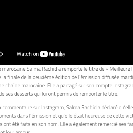
te marocaine Salma Rachid a remporté le titre de « Meilleure P
e la finale de la deuxième édition de l’émission diffusée mardi 
e chaîne marocaine. Elle a partagé sur son compte Instagram 
e ses desserts qui lui ont permis de remporter le titre.
 commentaire sur Instagram, Salma Rachid a déclaré qu’elle
ments dans l’émission et qu’elle était heureuse de cette victo
s ont été faits en son nom. Elle a également remercié ses fa
 et leur amour.