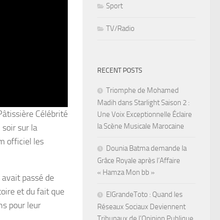
Sport
TV/Radio
RECENT POSTS
Triomphe de Mohamed
Madih dans Starlight Saison 2 :
âtissière Célébrité
Une Voix Exceptionnelle Éclaire
la Scène Musicale Marocaine
soir sur la
officiel les
Dounia Batma demande la
Grâce Royale après l’Affaire
« Hamza Mon bb »
 avait passé de
ire et du fait que
ElGrandeToto : Quand les
ns pour leur
Réseaux Sociaux Deviennent
Tribunaux de l’Opinion Publique