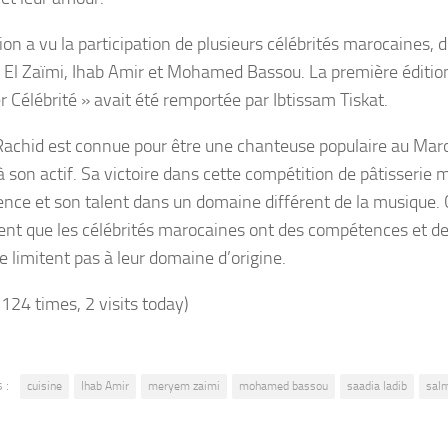
ion a vu la participation de plusieurs célébrités marocaines, 
El Zaïmi, Ihab Amir et Mohamed Bassou. La première édition
r Célébrité » avait été remportée par Ibtissam Tiskat.
achid est connue pour être une chanteuse populaire au Maro
à son actif. Sa victoire dans cette compétition de pâtisserie 
ence et son talent dans un domaine différent de la musique.
nt que les célébrités marocaines ont des compétences et des
e limitent pas à leur domaine d’origine.
 124 times, 2 visits today)
 :
cuisine
Ihab Amir
meryem zaimi
mohamed bassou
saadia ladib
salm