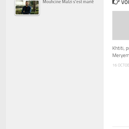
Mouhcine Malzi s’est marié
VOU
Khtiti, 
Meryem 
16 OCTO