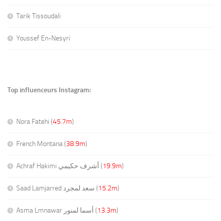
Tarik Tissoudali
Youssef En-Nesyri
Top influenceurs Instagram:
Nora Fatehi (
45.7m
)
French Montana (
38.9m
)
Achraf Hakimi أشرف حكيمي (
19.9m
)
Saad Lamjarred سعد لمجرد (
15.2m
)
Asma Lmnawar أسما لمنور (
13.3m
)