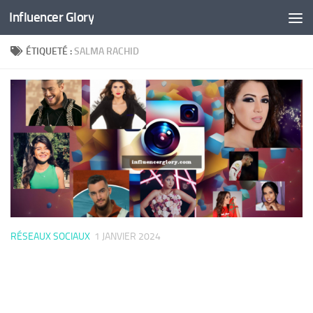
Influencer Glory
Skip to content
ÉTIQUETÉ :
SALMA RACHID
RÉSEAUX SOCIAUX
1 JANVIER 2024