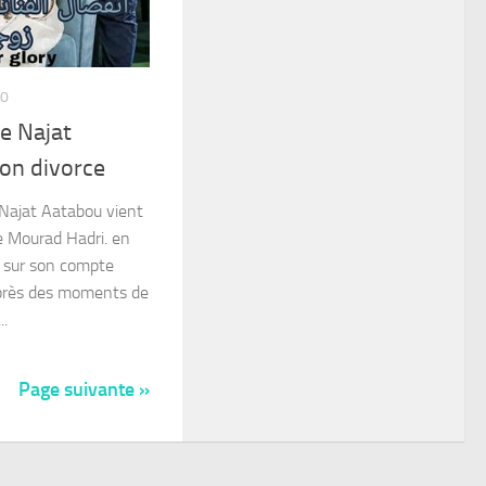
20
ne Najat
on divorce
Najat Aatabou vient
e Mourad Hadri. en
é sur son compte
après des moments de
..
Page suivante »