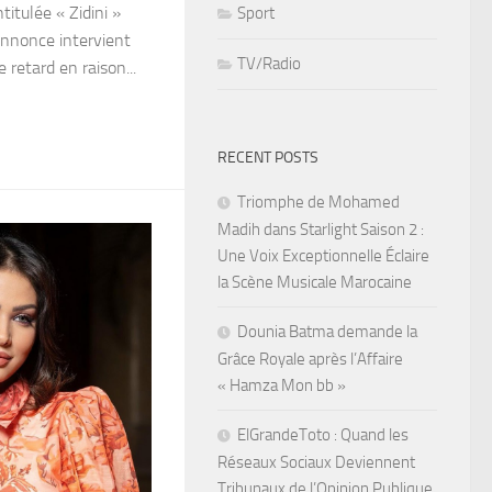
itulée « Zidini »
Sport
 annonce intervient
TV/Radio
 retard en raison...
RECENT POSTS
Triomphe de Mohamed
Madih dans Starlight Saison 2 :
Une Voix Exceptionnelle Éclaire
la Scène Musicale Marocaine
Dounia Batma demande la
Grâce Royale après l’Affaire
« Hamza Mon bb »
ElGrandeToto : Quand les
Réseaux Sociaux Deviennent
Tribunaux de l’Opinion Publique