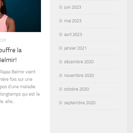
juin 2023
mai 2023
avril 2023
020
janvier 2021
uffre la
elmir!
décembre 2020
Rajaa Belmir vient
novembre 2020
ière fois sur une
opos d’une maladie
octobre 2020
 longtemps qui est le
. elle...
septembre 2020