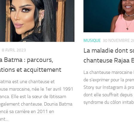
MUSIQUE
30 NOVEMBRE 2
La maladie dont so
8 AVRIL 2023
a Batma : parcours,
chanteuse Rajaa B
ations et acquittement
La chanteuse marocaine 
de s’exprimer pour la prem
Batma est une chanteuse et
Story sur Instagram à pr
euse marocaine, née le 1er avril 1991
dont elle souffrait depuis
anca. Elle est la sœur de Ibtissam
syndrome du côlon irritable
également chanteuse. Dounia Batma
cé sa carrière en 2011 en
nt...