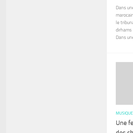
Dans une
marocain
le tribun
dirhams 
Dans une 
MUSIQUE
Une f
des c