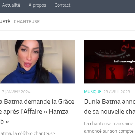
Actualité
A propos
Contact
UETÉ :
CHANTEUSE
7 JANVIER 2024
MUSIQUE
23 AVRIL 2023
a Batma demande la Grâce
Dunia Batma annon
 après l’Affaire « Hamza
de sa nouvelle cha
b »
La chanteuse marocaine
annoncé sur son compte I
atma, la célèbre chanteuse