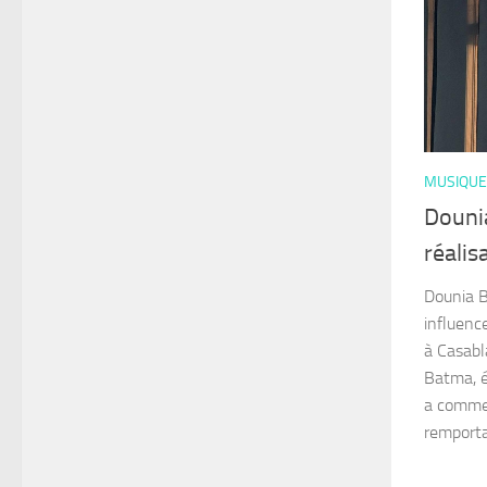
MUSIQUE
Douni
réalis
Dounia 
influenc
à Casabl
Batma, 
a commen
remporta