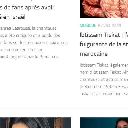
rs de fans après avoir
 en Israël
MUSIQUE
9 AVRIL 2023
ahraa Laaroussi, la chanteuse
Ibtissam Tiskat : 
e, a été critiquée et a perdu des
de fans sur les réseaux sociaux après
fulgurante de la s
nné un concert en Israël.
marocaine
ent, organisé par le Bureau de
Ibtissam Tiskat, égaleme
nom d’Ibtissam Tiskat Al
chanteuse et actrice maro
le 3 octobre 1992 à Fès, 
Tiskat est connue pour sa 