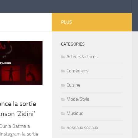
PLUS
CATEGORIES
Acteurs/actrices
Comédiens
Cuisine
Mode/Style
ce la sortie
nson ‘Zidini’
Musique
 Dunia Batma a
Réseaux sociaux
nstagram la sortie