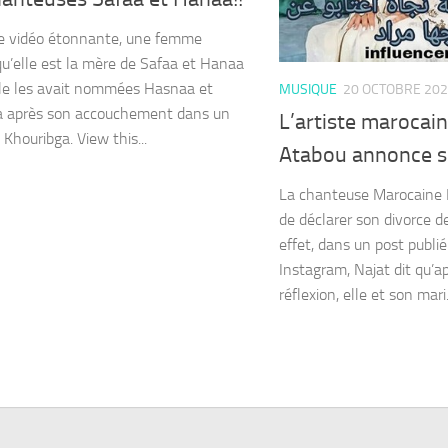
e vidéo étonnante, une femme
qu’elle est la mère de Safaa et Hanaa
elle les avait nommées Hasnaa et
MUSIQUE
20 OCTOBRE 20
a après son accouchement dans un
L’artiste marocai
 Khouribga. View this...
Atabou annonce s
La chanteuse Marocaine 
de déclarer son divorce d
effet, dans un post publi
Instagram, Najat dit qu’
réflexion, elle et son mari.