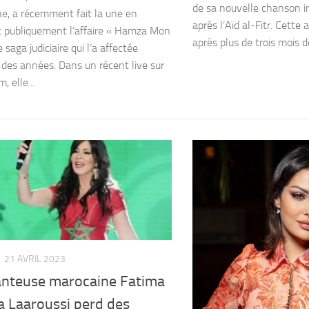
de sa nouvelle chanson int
e, a récemment fait la une en
après l’Aïd al-Fitr. Cette
 publiquement l’affaire « Hamza Mon
après plus de trois mois de
 saga judiciaire qui l’a affectée
des années. Dans un récent live sur
, elle...
21 AVRIL 2023
anteuse marocaine Fatima
a Laaroussi perd des