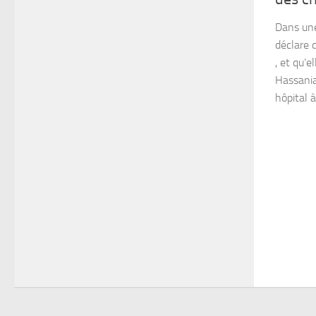
Dans un
déclare 
, et qu’
Hassani
hôpital à