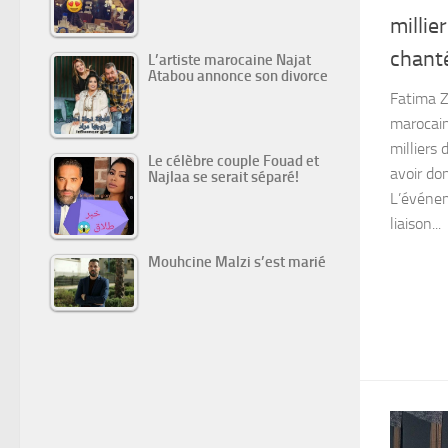
millie
chanté
L’artiste marocaine Najat
Atabou annonce son divorce
Fatima Z
marocain
milliers 
Le célèbre couple Fouad et
avoir do
Najlaa se serait séparé!
L’événem
liaison...
Mouhcine Malzi s’est marié