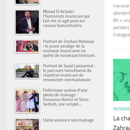
marocain
Morad El Achabi :
abordant
l’humoriste marocain qui
Bb », une
fait rire et agit pour les
causes humanitaires
pendant 
Instagram
Portrait de Zouhair Bahaoui
: le jeune prodige de la
musique marocaine en
quête de nouveaux horizons
Portrait de Saad Lamjarred :
le parcours tumultueux du
chanteur marocain de
renommée internationale
Polémique autour d’une
photo de mariage :
Oussama Ramzi et Simo
Sedrati, une simple…
MUSIQUE
La ch
Lbenj annonce son mariage
Zahra