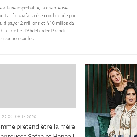
 affaire improbable, la chanteuse
e Latifa Raafat a été condamnée par
al à payer 2 millions et 410 milles de
à la famille d’Abdelkader Rachdi.
réaction sur les...
27 OCTOBRE 2020
emme prétend être la mère
hanteuses Safaa et Hanaa!!