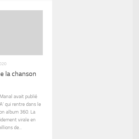
020
e la chanson
Manal avait publié
’ qui rentre dans le
son album 360. La
idement virale en
llions de...