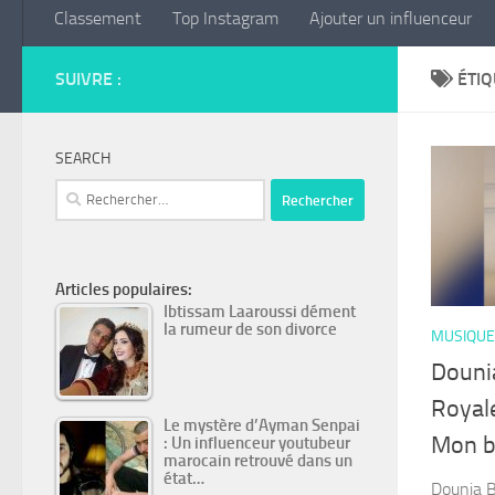
Classement
Top Instagram
Ajouter un influenceur
SUIVRE :
ÉTIQ
SEARCH
Rechercher :
Articles populaires:
Ibtissam Laaroussi dément
la rumeur de son divorce
MUSIQUE
Douni
Royale
Le mystère d’Ayman Senpai
Mon b
: Un influenceur youtubeur
marocain retrouvé dans un
état…
Dounia B