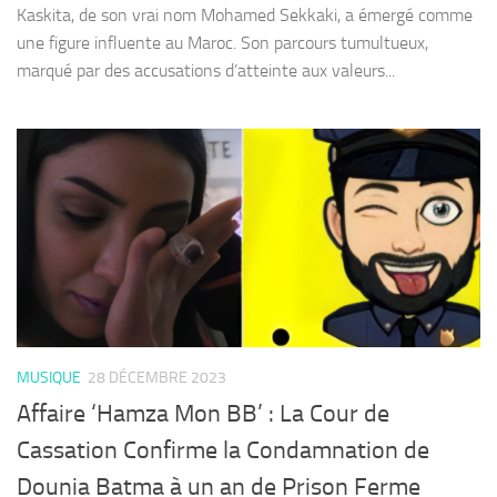
Kaskita, de son vrai nom Mohamed Sekkaki, a émergé comme
une figure influente au Maroc. Son parcours tumultueux,
marqué par des accusations d’atteinte aux valeurs...
MUSIQUE
28 DÉCEMBRE 2023
Affaire ‘Hamza Mon BB’ : La Cour de
Cassation Confirme la Condamnation de
Dounia Batma à un an de Prison Ferme