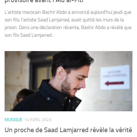
provisoire avant l’Aïd al-Fitr
L’artiste marocain Bachir Abdo a annoncé aujourd’hui jeudi que
son fils, l’artiste Saad Lamjarred, avait quitté les murs de la
prison. Dans une déclaration récente, Bashir Abdo a révélé que
son fils Saad Lamjarred...
MUSIQUE
14 AVRIL 2023
Un proche de Saad Lamjarred révèle la vérité