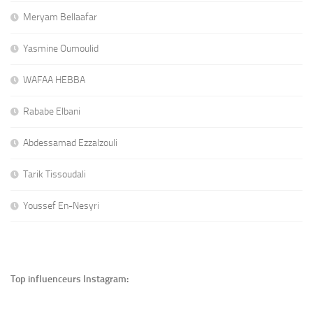
Meryam Bellaafar
Yasmine Oumoulid
WAFAA HEBBA
Rababe Elbani
Abdessamad Ezzalzouli
Tarik Tissoudali
Youssef En-Nesyri
Top influenceurs Instagram: